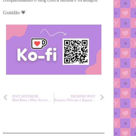
Gratidão 💗
POST ANTERIOR
PRÓXIMO POST
Mini Rena e Mini Árvore de Natal Amigurumi Receita Grátis
Pequeno Príncipe e Raposa Amigurumi Passo a Passo