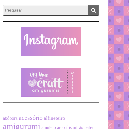
acessório
alfineteiro
abóbora
amigurumi
amuleto
arco-íris
artigo
baby