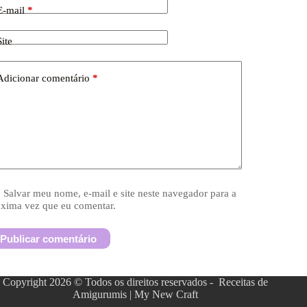
E-mail
*
Site
Adicionar comentário
*
Salvar meu nome, e-mail e site neste navegador para a
óxima vez que eu comentar.
Publicar comentário
Copyright 2026 © Todos os direitos reservados - Receitas de
Amigurumis | My New Craft